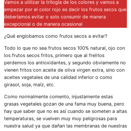
Vamos a utilizar la trilogía de los colores y vamos a
empezar por el color rojo es decir los frutos secos que
deberíamos evitar o solo consumir de manera
excepcional o de manera ocasional
¿Qué englobamos como frutos secos a evitar?
Todo lo que no sea frutos secos 100% natural, ojo con
los frutos secos fritos, primero que al freírlos
perdemos los antioxidantes, y segundo obviamente no
vienen fritos con aceite de oliva virgen extra, sino con
aceites vegetales de una calidad inferior o como
girasol, soja, maíz, etc.
Como normalmente comento, injustamente estas
grasas vegetales gozan de una fama muy buena, pero
hay que saber que no es así cuando se someten a altas
temperaturas, se vuelven muy muy peligrosas para
nuestra salud ya que dañan las membranas de nuestras