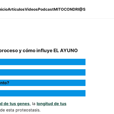
nicio
Artículos
Videos
Podcast
MITOCONDRI@S
proceso y cómo influye EL AYUNO
ento?
ad de tus genes,
la
longitud de tus
de esta proteostasis.