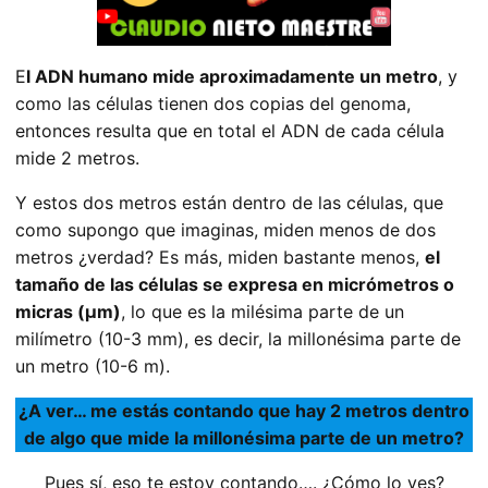
E
l ADN humano mide aproximadamente un metro
, y
como las células tienen dos copias del genoma,
entonces resulta que en total el ADN de cada célula
mide 2 metros.
Y estos dos metros están dentro de las células, que
como supongo que imaginas, miden menos de dos
metros ¿verdad? Es más, miden bastante menos,
el
tamaño de las células se expresa en micrómetros o
micras (µm)
, lo que es la milésima parte de un
milímetro (10-3 mm), es decir, la millonésima parte de
un metro (10-6 m).
¿A ver… me estás contando que hay 2 metros dentro
de algo que mide la millonésima parte de un metro?
Pues sí, eso te estoy contando…. ¿Cómo lo ves?