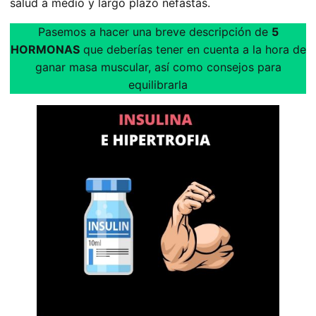
salud a medio y largo plazo nefastas.
Pasemos a hacer una breve descripción de
5
HORMONAS
que deberías tener en cuenta a la hora de
ganar masa muscular, así como consejos para
equilibrarla