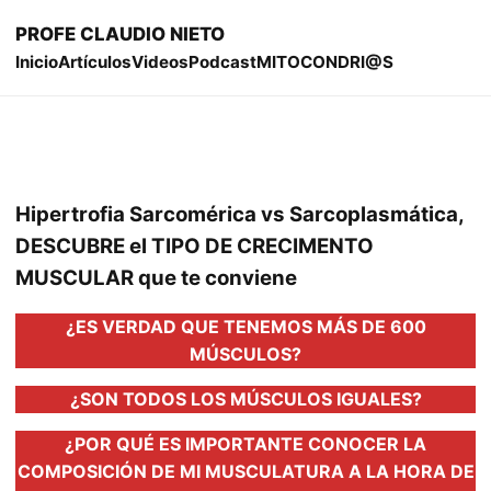
PROFE CLAUDIO NIETO
Inicio
Artículos
Videos
Podcast
MITOCONDRI@S
Hipertrofia Sarcomérica vs Sarcoplasmática,
DESCUBRE el TIPO DE CRECIMENTO
MUSCULAR que te conviene
¿ES VERDAD QUE TENEMOS MÁS DE 600
MÚSCULOS?
¿SON TODOS LOS MÚSCULOS IGUALES?
¿POR QUÉ ES IMPORTANTE CONOCER LA
COMPOSICIÓN DE MI MUSCULATURA A LA HORA DE