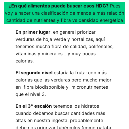
¿En qué alimentos puedo buscar esos HDC?
Pues
voy a hacer una clasificación de menos a más relación
cantidad de nutrientes y fibra vs densidad energética
En primer lugar
, en general priorizar
verduras de hoja verde y hortalizas, aquí
tenemos mucha fibra de calidad, polifenoles,
vitaminas y minerales… y muy pocas
calorías.
El segundo nivel
estaría la fruta: con más
calorías que las verduras pero mucho mejor
en fibra biodisponible y micronutrinentes
que el nivel 3.
En el 3ª escalón
tenemos los hidratos
cuando debamos buscar cantidades más
altas en nuestra ingesta, probablemente
debemos priorizar tubérculos (como patata