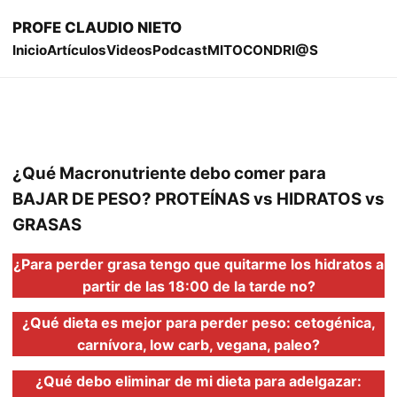
PROFE CLAUDIO NIETO
Inicio
Artículos
Videos
Podcast
MITOCONDRI@S
¿Qué Macronutriente debo comer para
BAJAR DE PESO? PROTEÍNAS vs HIDRATOS vs
GRASAS
¿Para perder grasa tengo que quitarme los hidratos a
partir de las 18:00 de la tarde no?
¿Qué dieta es mejor para perder peso: cetogénica,
carnívora, low carb, vegana, paleo?
¿Qué debo eliminar de mi dieta para adelgazar: